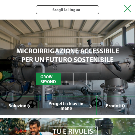
Scegli la lingua
MICROIRRIGAZIONE ACCESSIBILE
PER UN FUTURO SOSTENIBILE
GROW
BEYOND
Progetti chiavi in ​​
Soluzioni
Prodotti
mano