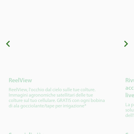
ReelView
Riv
acc
ReelView, l'occhio dal cielo sulle tue colture.
liv
Immagini agronomiche satellitari delle tue
colture sul tuo cellulare. GRATIS con ogni bobina
La p
di ala gocciolante/tape per irrigazione*
solu
dell’