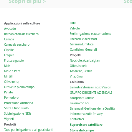
Scopri di più >
Sco
Applicazioni sulle colture
Filtri
Valvole
Avocado
Fertirrigazione e automazione
Barbabietola da zucchero
Raccordi e accessori
Canapa
Garanzia Limitata
Canna da zucchero
Condizioni Generali
Cipolle
Progetti
Fragole
Frutta a guscio
Nocciole, Azerbaigian
Mais
Olive, Israele
Mele e Pere
Amarene, Serbia
Mirtilli
Vite, Cina
Olivo (olio)
Chi siamo
Ortive in pieno campo
La nostra Storia e i nostri Valori
Patate
GRUPPO DIRIGENTE AZIENDALE
Pomodoro
Footprint Globale
Protezione Antibrina
Lavora con noi
Serra e fuori suolo
Sistema di Gestione della Qualità
Subirrigazione (SDI)
Informativa sulla Privacy
Vigneti
Contattaci
Prodotti
Supervisore satellitare
Tape per irrigazione e ali gocciolanti
Storie dal campo