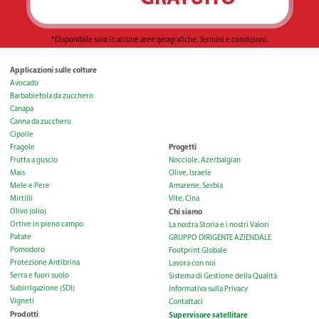
*Disponibile solo in alcune aree geografiche.
Termini e condizioni.
Applicazioni sulle colture
Filtri
Valvole
Avocado
Fertirrigazione e automazione
Barbabietola da zucchero
Raccordi e accessori
Canapa
Garanzia Limitata
Canna da zucchero
Condizioni Generali
Cipolle
Progetti
Fragole
Frutta a guscio
Nocciole, Azerbaigian
Mais
Olive, Israele
Mele e Pere
Amarene, Serbia
Mirtilli
Vite, Cina
Olivo (olio)
Chi siamo
Ortive in pieno campo
La nostra Storia e i nostri Valori
Patate
GRUPPO DIRIGENTE AZIENDALE
Pomodoro
Footprint Globale
Protezione Antibrina
Lavora con noi
Serra e fuori suolo
Sistema di Gestione della Qualità
Subirrigazione (SDI)
Informativa sulla Privacy
Vigneti
Contattaci
Prodotti
Supervisore satellitare