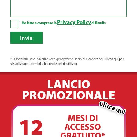
Privacy Policy
Ho letto e compreso la
di Rivulis.
Invia
Clicca qui per
* Disponibile solo in alcune aree geografiche. Termini e condizioni.
visualizzare i termini e le condizioni di utilizzo
.
LANCIO
PROMOZIONALE
Clicca qui
MESI DI
12
ACCESSO
GRATUITO*