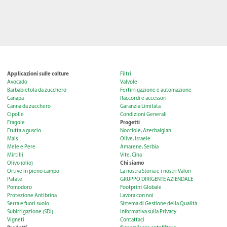
Applicazioni sulle colture
Filtri
Avocado
Valvole
Barbabietola da zucchero
Fertirrigazione e automazione
Canapa
Raccordi e accessori
Canna da zucchero
Garanzia Limitata
Cipolle
Condizioni Generali
Progetti
Fragole
Frutta a guscio
Nocciole, Azerbaigian
Mais
Olive, Israele
Mele e Pere
Amarene, Serbia
Mirtilli
Vite, Cina
Chi siamo
Olivo (olio)
Ortive in pieno campo
La nostra Storia e i nostri Valori
Patate
GRUPPO DIRIGENTE AZIENDALE
Pomodoro
Footprint Globale
Protezione Antibrina
Lavora con noi
Serra e fuori suolo
Sistema di Gestione della Qualità
Subirrigazione (SDI)
Informativa sulla Privacy
Vigneti
Contattaci