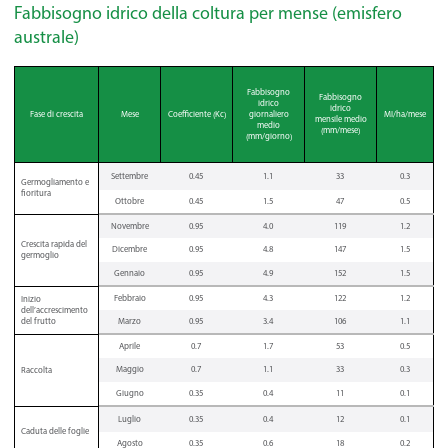
Fabbisogno idrico della coltura per mense (emisfero
australe)
Fabbisogno
Fabbisogno
idrico
idrico
Fase di crescita
Mese
Coefficiente (Kc)
giornaliero
MI/ha/mese
mensile medio
medio
(mm/mese)
(mm/giorno)
Settembre
0.45
1.1
33
0.3
Germogliamento e
fioritura
Ottobre
0.45
1.5
47
0.5
Novembre
0.95
4.0
119
1.2
Crescita rapida del
Dicembre
0.95
4.8
147
1.5
germoglio
Gennaio
0.95
4.9
152
1.5
Febbraio
0.95
4.3
122
1.2
Inizio
dell’accrescimento
del frutto
Marzo
0.95
3.4
106
1.1
Aprile
0.7
1.7
53
0.5
Maggio
0.7
1.1
33
0.3
Raccolta
Giugno
0.35
0.4
11
0.1
Luglio
0.35
0.4
12
0.1
Caduta delle foglie
Agosto
0.35
0.6
18
0.2