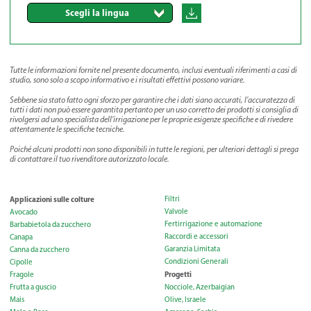
Scegli la lingua
Tutte le informazioni fornite nel presente documento, inclusi eventuali riferimenti a casi di
studio, sono solo a scopo informativo e i risultati effettivi possono variare.
Sebbene sia stato fatto ogni sforzo per garantire che i dati siano accurati, l’accuratezza di
tutti i dati non può essere garantita pertanto per un uso corretto dei prodotti si consiglia di
rivolgersi ad uno specialista dell’irrigazione per le proprie esigenze specifiche e di rivedere
attentamente le specifiche tecniche.
Poiché alcuni prodotti non sono disponibili in tutte le regioni, per ulteriori dettagli si prega
di contattare il tuo rivenditore autorizzato locale
.
Applicazioni sulle colture
Filtri
Valvole
Avocado
Fertirrigazione e automazione
Barbabietola da zucchero
Raccordi e accessori
Canapa
Garanzia Limitata
Canna da zucchero
Condizioni Generali
Cipolle
Progetti
Fragole
Frutta a guscio
Nocciole, Azerbaigian
Mais
Olive, Israele