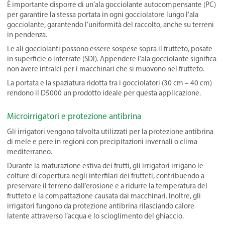
È importante disporre di un’ala gocciolante autocompensante (PC)
per garantire la stessa portata in ogni gocciolatore lungo l’ala
gocciolante, garantendo l’uniformità del raccolto, anche su terreni
in pendenza.
Le ali gocciolanti possono essere sospese sopra il frutteto, posate
in superficie o interrate (SDI). Appendere l’ala gocciolante significa
non avere intralci per i macchinari che si muovono nel frutteto.
La portata e la spaziatura ridotta tra i gocciolatori (30 cm – 40 cm)
rendono il D5000 un prodotto ideale per questa applicazione.
Microirrigatori e protezione antibrina
Gli irrigatori vengono talvolta utilizzati per la protezione antibrina
di mele e pere in regioni con precipitazioni invernali o clima
mediterraneo.
Durante la maturazione estiva dei frutti, gli irrigatori irrigano le
colture di copertura negli interfilari dei frutteti, contribuendo a
preservare il terreno dall’erosione e a ridurre la temperatura del
frutteto e la compattazione causata dai macchinari. Inoltre, gli
irrigatori fungono da protezione antibrina rilasciando calore
latente attraverso l’acqua e lo scioglimento del ghiaccio.