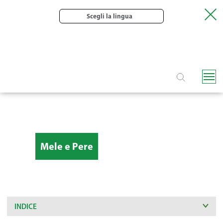
Scegli la lingua
Mele e Pere
INDICE