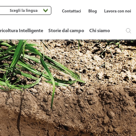
Scegli la lingua
Contattaci
Blog
Lavora con noi
ricoltura Intelligente
Storie dal campo
Chi siamo