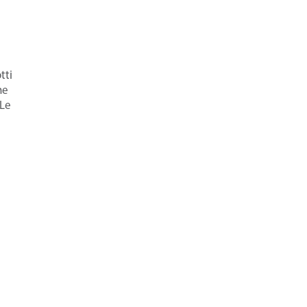
tti
he
 Le