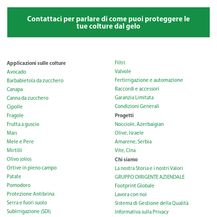
Contattaci per parlare di come puoi proteggere le
tue colture dal gelo
Applicazioni sulle colture
Filtri
Valvole
Avocado
Fertirrigazione e automazione
Barbabietola da zucchero
Raccordi e accessori
Canapa
Garanzia Limitata
Canna da zucchero
Condizioni Generali
Cipolle
Progetti
Fragole
Frutta a guscio
Nocciole, Azerbaigian
Mais
Olive, Israele
Mele e Pere
Amarene, Serbia
Mirtilli
Vite, Cina
Olivo (olio)
Chi siamo
Ortive in pieno campo
La nostra Storia e i nostri Valori
Patate
GRUPPO DIRIGENTE AZIENDALE
Pomodoro
Footprint Globale
Protezione Antibrina
Lavora con noi
Serra e fuori suolo
Sistema di Gestione della Qualità
Subirrigazione (SDI)
Informativa sulla Privacy