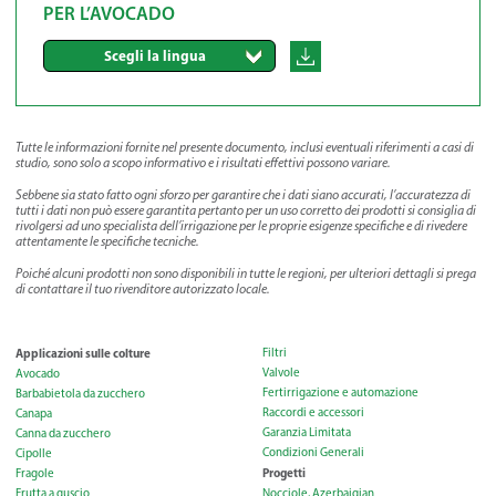
PER L’AVOCADO
Scegli la lingua
Tutte le informazioni fornite nel presente documento, inclusi eventuali riferimenti a casi di
studio, sono solo a scopo informativo e i risultati effettivi possono variare.
Sebbene sia stato fatto ogni sforzo per garantire che i dati siano accurati, l’accuratezza di
tutti i dati non può essere garantita pertanto per un uso corretto dei prodotti si consiglia di
rivolgersi ad uno specialista dell’irrigazione per le proprie esigenze specifiche e di rivedere
attentamente le specifiche tecniche.
Poiché alcuni prodotti non sono disponibili in tutte le regioni, per ulteriori dettagli si prega
di contattare il tuo rivenditore autorizzato locale
.
Applicazioni sulle colture
Filtri
Valvole
Avocado
Fertirrigazione e automazione
Barbabietola da zucchero
Raccordi e accessori
Canapa
Garanzia Limitata
Canna da zucchero
Condizioni Generali
Cipolle
Progetti
Fragole
Frutta a guscio
Nocciole, Azerbaigian