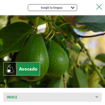
Scegli la lingua
Avocado
INDICE