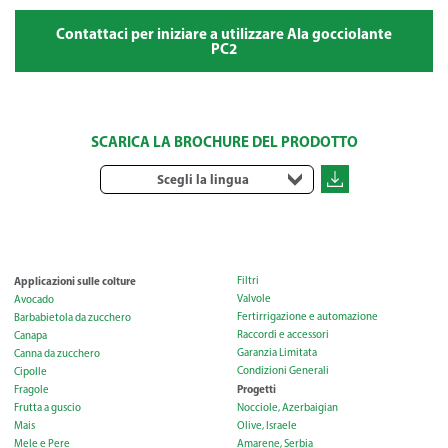
Contattaci per iniziare a utilizzare Ala gocciolante
PC2
SCARICA LA BROCHURE DEL PRODOTTO
Scegli la lingua
Applicazioni sulle colture
Filtri
Valvole
Avocado
Fertirrigazione e automazione
Barbabietola da zucchero
Raccordi e accessori
Canapa
Garanzia Limitata
Canna da zucchero
Condizioni Generali
Cipolle
Progetti
Fragole
Frutta a guscio
Nocciole, Azerbaigian
Mais
Olive, Israele
Mele e Pere
Amarene, Serbia