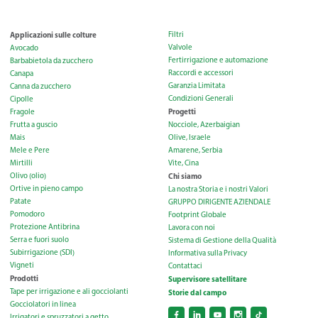
Applicazioni sulle colture
Filtri
Valvole
Avocado
Fertirrigazione e automazione
Barbabietola da zucchero
Raccordi e accessori
Canapa
Garanzia Limitata
Canna da zucchero
Condizioni Generali
Cipolle
Progetti
Fragole
Frutta a guscio
Nocciole, Azerbaigian
Mais
Olive, Israele
Mele e Pere
Amarene, Serbia
Mirtilli
Vite, Cina
Olivo (olio)
Chi siamo
Ortive in pieno campo
La nostra Storia e i nostri Valori
Patate
GRUPPO DIRIGENTE AZIENDALE
Pomodoro
Footprint Globale
Protezione Antibrina
Lavora con noi
Serra e fuori suolo
Sistema di Gestione della Qualità
Subirrigazione (SDI)
Informativa sulla Privacy
Vigneti
Contattaci
Prodotti
Supervisore satellitare
Tape per irrigazione e ali gocciolanti
Storie dal campo
Gocciolatori in linea
Irrigatori e spruzzatori a getto