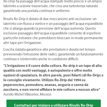
Ro-Drip ha passaggi dell’acqua stampati molto precisi e un ampio
labirinto a sezione trasversale, che crea una turbolenza naturale
garantendo una portata continua e uniforme.
Rivulis Ro-Drip è dotato di due meccanismi anti occlusione: un
labirinto con flusso a vortice e un passaggio dell’acqua espandibile
che si allarga quando la pressione dell’acqua aumenta. Questo
esclusivo passaggio dell’acqua espandibile consente di espellere
particelle estranee che potrebbero bloccare in modo permanente
altri tape per l’irrigazione.
L’uscita rialzata garantisce alte prestazioni e durata nel tempo
prevenendo l’intrusione delle radici, garantendo un funzionamento
continuo e ininterrotto anche in condizioni difficili.
“L’irrigazione è il cuore della coltura. Ro-drip è un tape di alta
qualità con molti vantaggi, è autopulente e offre molte
opzioni di spaziatura. In altre parole, puoi fidarti (di Ro-Drip) e
lo consiglio vivamente. Utilizzo Ro-Drip dal 1994 su
peperoncino, pomodoro, ananas, anguria e canna da
zucchero, e non vorrei affidare le mie colture a nessun altro”
Aurelio Michel Villaseñor, Messico.
Contattaci per iniziare a utilizzare Rivulis Ro-Drip