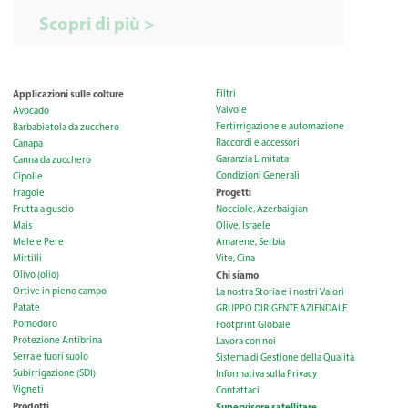
Scopri di più >
Applicazioni sulle colture
Filtri
Valvole
Avocado
Fertirrigazione e automazione
Barbabietola da zucchero
Raccordi e accessori
Canapa
Garanzia Limitata
Canna da zucchero
Condizioni Generali
Cipolle
Progetti
Fragole
Frutta a guscio
Nocciole, Azerbaigian
Mais
Olive, Israele
Mele e Pere
Amarene, Serbia
Mirtilli
Vite, Cina
Olivo (olio)
Chi siamo
Ortive in pieno campo
La nostra Storia e i nostri Valori
Patate
GRUPPO DIRIGENTE AZIENDALE
Pomodoro
Footprint Globale
Protezione Antibrina
Lavora con noi
Serra e fuori suolo
Sistema di Gestione della Qualità
Subirrigazione (SDI)
Informativa sulla Privacy
Vigneti
Contattaci
Prodotti
Supervisore satellitare