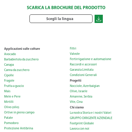
SCARICA LA BROCHURE DEL PRODOTTO
Scegli la lingua
Applicazioni sulle colture
Filtri
Valvole
Avocado
Fertirrigazione e automazione
Barbabietola da zucchero
Raccordi e accessori
Canapa
Garanzia Limitata
Canna da zucchero
Condizioni Generali
Cipolle
Progetti
Fragole
Frutta a guscio
Nocciole, Azerbaigian
Mais
Olive, Israele
Mele e Pere
Amarene, Serbia
Mirtilli
Vite, Cina
Olivo (olio)
Chi siamo
Ortive in pieno campo
La nostra Storia e i nostri Valori
Patate
GRUPPO DIRIGENTE AZIENDALE
Pomodoro
Footprint Globale
Protezione Antibrina
Lavora con noi