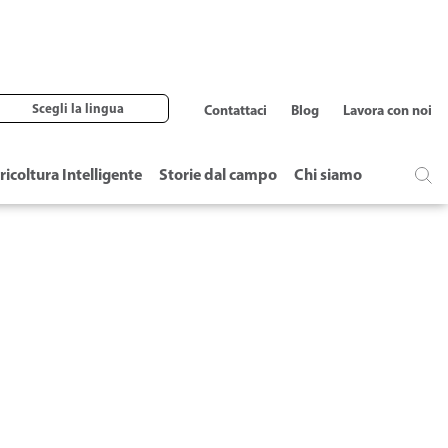
Scegli la lingua
Contattaci
Blog
Lavora con noi
ricoltura Intelligente
Storie dal campo
Chi siamo
CKTIF