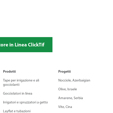
ore in Linea ClickTif
Prodotti
Progetti
Tape per irrigazione e ali
Nocciole, Azerbaigian
gocciolanti
Olive, Israele
Gocciolatori in linea
Amarene, Serbia
Irrigatori e spruzzatori a getto
Vite, Cina
Layflat e tubazioni