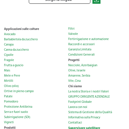
Applicazioni sulle colture
Filtri
Valvole
Avocado
Fertirrigazione e automazione
Barbabietola da zucchero
Raccordi e accessori
Canapa
Garanzia Limitata
Canna da zucchero
Condizioni Generali
Cipolle
Progetti
Fragole
Frutta a guscio
Nocciole, Azerbaigian
Mais
Olive, Israele
Mele e Pere
Amarene, Serbia
Mirtilli
Vite, Cina
Olivo (olio)
Chi siamo
Ortive in pieno campo
La nostra Storia e i nostri Valori
Patate
GRUPPO DIRIGENTE AZIENDALE
Pomodoro
Footprint Globale
Protezione Antibrina
Lavora con noi
Serra e fuori suolo
Sistema di Gestione della Qualità
Subirrigazione (SDI)
Informativa sulla Privacy
Vigneti
Contattaci
Prodotti
Supervisore satellitare