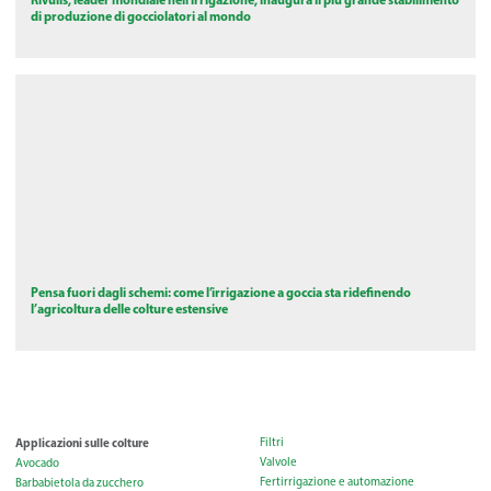
di produzione di gocciolatori al mondo
Pensa fuori dagli schemi: come l’irrigazione a goccia sta ridefinendo
l’agricoltura delle colture estensive
Applicazioni sulle colture
Filtri
Valvole
Avocado
Fertirrigazione e automazione
Barbabietola da zucchero