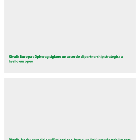
Rivulis Europa e Spherag siglano un accordo di partnership strategica a
livello europeo
Rivulis, leader mondiale nell’irrigazione, inaugura il più grande stabilimento