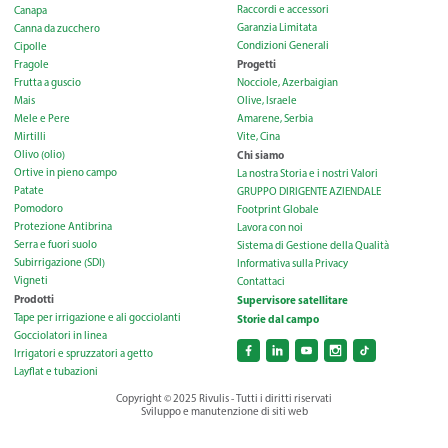
Raccordi e accessori
Canapa
Garanzia Limitata
Canna da zucchero
Condizioni Generali
Cipolle
Progetti
Fragole
Frutta a guscio
Nocciole, Azerbaigian
Mais
Olive, Israele
Mele e Pere
Amarene, Serbia
Mirtilli
Vite, Cina
Olivo (olio)
Chi siamo
Ortive in pieno campo
La nostra Storia e i nostri Valori
Patate
GRUPPO DIRIGENTE AZIENDALE
Pomodoro
Footprint Globale
Protezione Antibrina
Lavora con noi
Serra e fuori suolo
Sistema di Gestione della Qualità
Subirrigazione (SDI)
Informativa sulla Privacy
Vigneti
Contattaci
Prodotti
Supervisore satellitare
Tape per irrigazione e ali gocciolanti
Storie dal campo
Gocciolatori in linea
Irrigatori e spruzzatori a getto
Layflat e tubazioni
Copyright © 2025 Rivulis - Tutti i diritti riservati
Sviluppo e manutenzione di siti web