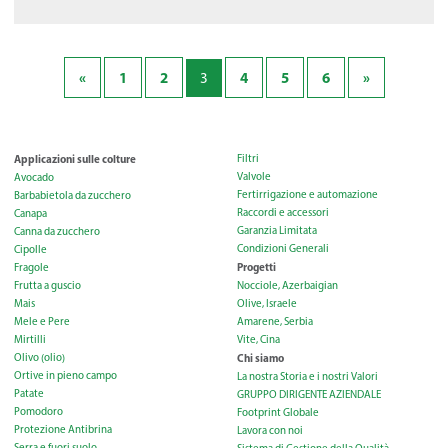
«
1
2
4
5
6
»
3
Applicazioni sulle colture
Filtri
Valvole
Avocado
Fertirrigazione e automazione
Barbabietola da zucchero
Raccordi e accessori
Canapa
Garanzia Limitata
Canna da zucchero
Condizioni Generali
Cipolle
Progetti
Fragole
Frutta a guscio
Nocciole, Azerbaigian
Mais
Olive, Israele
Mele e Pere
Amarene, Serbia
Mirtilli
Vite, Cina
Olivo (olio)
Chi siamo
Ortive in pieno campo
La nostra Storia e i nostri Valori
Patate
GRUPPO DIRIGENTE AZIENDALE
Pomodoro
Footprint Globale
Protezione Antibrina
Lavora con noi
Serra e fuori suolo