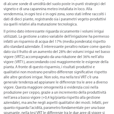
di alcune sonde di umidità del suolo poste in punti strategici del
vigneto e di una capannina meteo installata in loco. Alla
vendemmia, in ogni tesi e in ogni zona, sono stati infine raccolti i
dati di dieci piante, registrando sia i parametri vegeto-produttivi
sia quelli relativi alla maturazione tecnologica.
Il primo dato interessante riguarda sicuramente i volumi irrigui
utilizzati. La gestione a rateo variabile dell’irrigazione ha permesso
infatti un risparmio di acqua del 17% (media ponderata) rispetto
allo standard aziendale. È interessante peraltro notare come questo
dato sia il frutto di un aumento del 28% dei volumi irrigui nel basso
vigore (VRT2) accompagnato da una riduzione del 36% nell’alto
vigore (VRT1), assecondando così maggiormente le esigenze della
pianta. A fronte di questo risparmio, i risultati produttivi e
qualitativi non mostrano peraltro differenze significative rispetto
alle altre gestioni irrigue. Non solo, ma nella tesi VRT c’è una
generale tendenza ad appianare le differenze tra le aree a diverso
vigore. Questa maggiore omogeneità si evidenzia così nella
produzione per ceppo, grazie a un incremento della produttività
nell’area a basso vigore (+0,4 kg/pianta rispetto alla gestione
aziendale), ma anche negli aspetti qualitativi dei mosti. Infatti, per
quanto riguarda l’acidità, parametro fondamentale per una base
spumante, nella tesi VRT le differenze tra le due aree di vigore si