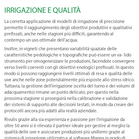
IRRIGAZIONE E QUALITÀ
La corretta applicazione di modelli di irrigazione di precisione
permette il raggiungimento degli obiettivi produttivi e qualitativi
prefissati, anche nelle stagioni più difficili, garantendo al
contempo un uso ottimale dell’acqua.
Inoltre, in vigneti che presentano variabilità spaziale delle
caratteristiche pedologiche e topografiche può essere un va- lido
strumento per omogeneizzare le produzioni, facendole convergere
verso livelli coerenti con gli obiettivi enologici prefissati. In questo
modo si possono raggiungere livelli ottimali di resa e qualità delle
uve anche nelle zone potenzialmente più esposte allo stress idrico.
Tuttavia, la gestione dell’irrigazione (scelta del turno e dei volumi di
adacquamento) rimane un punto delicato, per questo nella
prossima stagione si proseguirà nella calibrazione e validazione
dei sistemi di supporto alle decisioni testati, in modo da creare dei
protocolli ancora più adatti alla realtà aziendale.
Rivulis grazie alla sia esperienza e passione per l’irrigazione da
oltre 50 anni si è rilevata il partner ideale per gestire al meglio la
qualità delle uve e assicurare produzioni più uniformi grazie al
sistema di irrigazione utilizzato e al software Manna in grado di