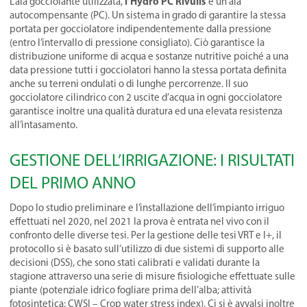
l’Hydro PC Rivulis
L’ala gocciolante utilizzata,
è un’ala
autocompensante (PC). Un sistema in grado di garantire la stessa
portata per gocciolatore indipendentemente dalla pressione
(entro l’intervallo di pressione consigliato). Ciò garantisce la
distribuzione uniforme di acqua e sostanze nutritive poiché a una
data pressione tutti i gocciolatori hanno la stessa portata definita
anche su terreni ondulati o di lunghe percorrenze. Il suo
gocciolatore cilindrico con 2 uscite d’acqua in ogni gocciolatore
garantisce inoltre una qualità duratura ed una elevata resistenza
all’intasamento.
GESTIONE DELL’IRRIGAZIONE: I RISULTATI
DEL PRIMO ANNO
Dopo lo studio preliminare e l’installazione dell’impianto irriguo
effettuati nel 2020, nel 2021 la prova è entrata nel vivo con il
confronto delle diverse tesi. Per la gestione delle tesi VRT e I+, il
protocollo si è basato sull’utilizzo di due sistemi di supporto alle
decisioni (DSS), che sono stati calibrati e validati durante la
stagione attraverso una serie di misure fisiologiche effettuate sulle
piante (potenziale idrico fogliare prima dell’alba; attività
fotosintetica; CWSI – Crop water stress index). Ci si è avvalsi inoltre