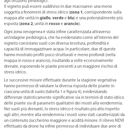
agli orizzonti pedologici.
Il vigneto può̀ essere suddiviso in due macroaree: una meno
zona 1
soggetta a fenomeni di stress idrico (
, corrispondente sulla
giallo
verde
blu
mappa alle unità in
,
e
) e una potenzialmente più
zona 2
rosso
arancio
esposta (
, unità in
e
).
Ogni zona omogenea è stata infine caratterizzata attraverso
un’indagine pedologica, che ha evidenziato come all’interno del
vigneto coesistano suoli con diversa tessitura, profondità e
capacità di immagazzinare acqua. In particolare, due di queste
hanno mostrato profili poco strutturati e meno profondi (nella
mappa in rosso e arancio), risultando a volte eccessivamente
drenate, esponendo le piante presenti a un maggiore rischio di
stress idrico.
Le successive misure effettuate durante la stagione vegetativa
hanno permesso di valutare la diversa risposta delle piante in
ciascuna unità di suolo (tabella 1 e figura 4), evidenziando
differenze statisticamente significative sia in termini di stato idrico
delle piante sia di parametri qualitativi dei mosti alla vendemmia.
Nei suoli più drenanti, lo stress idrico è risultato più alto rispetto
agli altri, mentre alla vendemmia i mosti sono stati caratterizzati da
un contenuto zuccherino maggiore e acidità minore. Il rilievo NDVI
effettuato da drone ha infine permesso di individuare due aree di