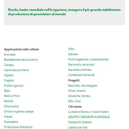
Rivulis, leader mondiale nell’irrigazione, inaugura il più grande stabilimento
di produzione di gocciolatori al mondo
Applicazioni sulle colture
Filtri
Valvole
Avocado
Fertirrigazione e automazione
Barbabietola da zucchero
Raccordi e accessori
Canapa
Garanzia Limitata
Canna da zucchero
Condizioni Generali
Cipolle
Progetti
Fragole
Frutta a guscio
Nocciole, Azerbaigian
Mais
Olive, Israele
Mele e Pere
Amarene, Serbia
Mirtilli
Vite, Cina
Olivo (olio)
Chi siamo
Ortive in pieno campo
La nostra Storia e i nostri Valori
Patate
GRUPPO DIRIGENTE AZIENDALE
Pomodoro
Footprint Globale
Protezione Antibrina
Lavora con noi