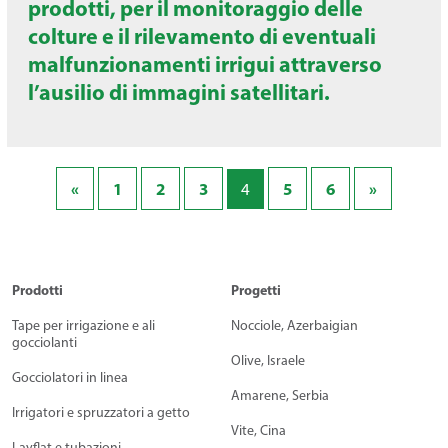
prodotti, per il monitoraggio delle
colture e il rilevamento di eventuali
malfunzionamenti irrigui attraverso
l’ausilio di immagini satellitari.
«
1
2
3
5
6
»
4
Prodotti
Progetti
Tape per irrigazione e ali
Nocciole, Azerbaigian
gocciolanti
Olive, Israele
Gocciolatori in linea
Amarene, Serbia
Irrigatori e spruzzatori a getto
Vite, Cina
Layflat e tubazioni